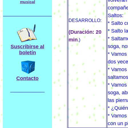
volverán
musical
compañe
_________________
Saltos:
DESA
RROLLO:
* Salto 
* Salto l
(
Duración: 20
* Saltamo
min
.)
soga, no
Suscribirse al
boletín
* Vamos 
dos vece
* Vamos 
saltamos
Contacto
* Vamos 
____________
soga, ab
las piern
* ¿Quién
* Vamos 
con un p