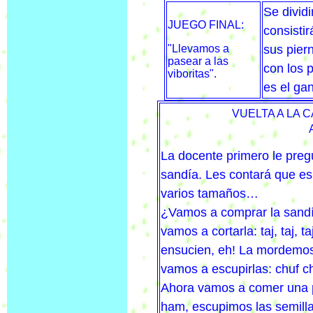
Se dividi
JUEGO FINAL:
consisti
"Llevamos a
sus pier
pasear a las
con los p
viboritas".
es el ga
VUELTA A LA C
La docente primero le preg
sandía. Les contará que es 
varios tamaños…
¿Vamos a comprar la sandí
vamos a cortarla: taj, taj, 
ensucien, eh! La mordemos
vamos a escupirlas: chuf ch
Ahora vamos a comer una 
ham, escupimos las semill