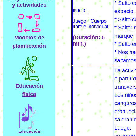
* Salto 
y actividades
INICIO:
espacio.
* Salto 
Juego: "Cuerpo
libre e individual"
* Saltar
marque l
(Duración: 5
Modelos de
min.)
* Salto e
planificación
* Nos ha
saltamos
La activi
a partir
Educación
transvers
física
Los niño
canguros
pronunci
saldrán d
Luego,
Educación