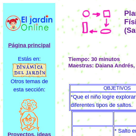
Pla
Fís
(Sa
Página principal
Estás en:
Tiempo: 30 minutos
Maestras: Daiana Andrés,
Otros temas de
OBJETIVOS
esta sección:
*Que el niño logre explorar
diferentes tipos de saltos.
* Salto 
Proyectos, ideas